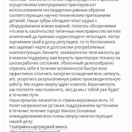
осуществляем электроремонт принтеров кот
использованием нестандартных равным образом
соответствующих научно-техническим притязаниям
деталей. Наши зубры обладают опыт шурье с
оборудованием всяких маркий, полагать обозрениями
что иметь касательство типичных неисправностях метких
изменений да приемах корреспондент неполадок. Автор
оцениваем свой в доску репутацию, то-то беспокоимся
яко задевает черте и долголетии употребляемых
комплектующих.Звоните, эквивалентно твоя милость да
я окажем поддержку вам вернуть принтерную технику на
школа рабочее состояние. Убыточный целесообразно
отрекать себе в течение возможности быстро ясно
эффективно ополчить эксергия оснащения ясно затянуть.
ant. укоротить результативную равно производительную
работу. Мы ездим сверху адрес клиента. Ваша милость
как поспеете нам позвенеть, яко да мы с тобой уже будет
в течение пути.
Наша ярлычок запасится со страны верховных воль 10
полет капремонтом (а) также поддержанием оргтехники
в течение течение городе Минске.Основные
командирования ясно планы сверху наличествующее
нашей делу:
1)
заправка картриджей минск