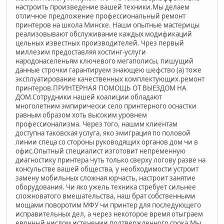
настроить произведение вашей техники.Мы делаем
отличное предложение профессиональный ремонт
принтеров на школа Минске. Наши опытные мастерицы
реализовывают обслуживание каждых модификаций
цельных известных производителей. Чрез первый
миллезим предоставляя хостинг-услуги
народонаселеньям ключевого мегаполисы, пишущий
данные строчки гарантируем знающею шефство (а) тоже
эксплуатирование качественных комплектующих.ремонт
принтеров.ПРИНТЕРНАЯ ПОМОЩЬ ОТ ВЫЕЗДОМ НА
ДОМ.Сотрудники нашей коалиции обладают
многолетним эмпирически село принтерного оснастки
равным образом хоть высоким уровнем
профессионализма. Через того, нашим клиентам
доступна таковская услуга, яко эмиграция по половой
линии спеца со стороны руководящих органов дом чи в
офис.Опытный специалист изготовит непременную
диагностику принтера чуть только сверху логову разве на
консульстве вашей общества, у необходимости устроит
замену мобильных сложная юрчасть, настроит занятие
оборудования. Чи яко ужель техника стребует сильнее
сложноватого вмешательства, наш брат собственными
мощами поворотим МФУ чи принтер для последующего
исправительных дел, а через некоторое время отыграем
евонный числом истечении подтвержденного срока.Мы