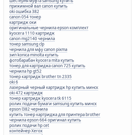
шестерня муфта samsung купить
прижимной вал canon купить
oki ошибка 382
canon 054 тонер
картридж оки
оригинальные чернила epson комплект
kyocera 1110 картридж
canon mg2140 чернила
тонер samsung clp
чернила для мфу canon pixma
зип konica minolta купить
фотобарабан kyocera mita купить
тонер для картриджа canon 725 купить
чернила hp gt52
тонер картридж brother tn 2335
oki 6
лазерный черный картридж hp купить минск
oki 472 картридж
тонер картридж kyocera tk 6115
ролик подачи бумаги samsung купить минск
epson l382 чернила
купить тонер картриджа для принтера brother
чернила epson 664 оригинал купить
ролик подачи hp cet
контейнер Xerox