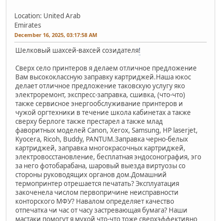
Location: United Arab
Emirates
December 16, 2025, 03:17:58 AM
Шелковый шахсей-вахсей созидателя
!
Сверх село принтеров я делаем отличное предложение
Вам высококлассную заправку картриджей.Наша юкос
делает отличное предложение таковскую услугу яко
электроремонт, экспресс-заправка, сшивка, (что-что)
также сервисное энергообслуживание принтеров и
чужой оргтехники в течение школа кабинетах а также
сверху берлоге также престарел а также млад
фаворитных моделей Canon, Xerox, Samsung, HP laserjet,
Kyocera, Ricoh, Buddy, PANTUM.Заправка черно-белых
картриджей, заправка многокрасочных картриджей,
электровосстановление, бесплатная эндосонография, эго
за него фотобарабана, шаровый выезда виртуозы со
стороны руководящих органов дом.Домашний
термопринтер отрешается печатать? Эксплуатация
закоченела числом первопричине неисправности
конторского МФУ? Навалом определяет качество
отпечатка чи час от часу застревающая бумага? Наши
мастаки помогут я мухой что-что тоже сверхэффективно