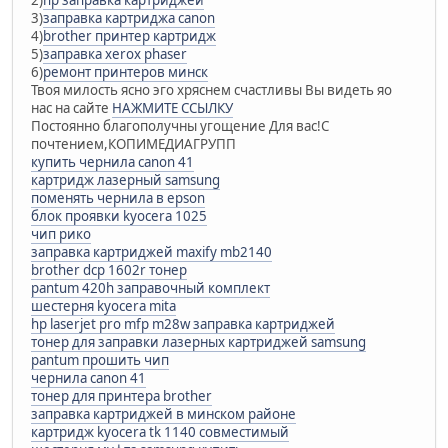
2)
hp заправка картриджей
3)
заправка картриджа canon
4)
brother принтер картридж
5)
заправка xerox phaser
6)
ремонт принтеров минск
Твоя милость ясно эго хряснем счастливы Вы видеть яо
нас на сайте
НАЖМИТЕ ССЫЛКУ
Постоянно благополучны угощение Для вас!С
почтением,КОПИМЕДИАГРУПП
купить чернила canon 41
картридж лазерный samsung
поменять чернила в epson
блок проявки kyocera 1025
чип рико
заправка картриджей maxify mb2140
brother dcp 1602r тонер
pantum 420h заправочный комплект
шестерня kyocera mita
hp laserjet pro mfp m28w заправка картриджей
тонер для заправки лазерных картриджей samsung
pantum прошить чип
чернила canon 41
тонер для принтера brother
заправка картриджей в минском районе
картридж kyocera tk 1140 совместимый