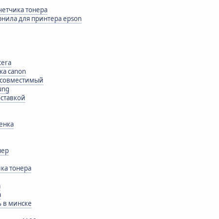
счетчика тонера
нила для принтера epson
cera
жа canon
0 совместимый
ung
оставкой
ленка
нер
ика тонера
a
а
ь в минске