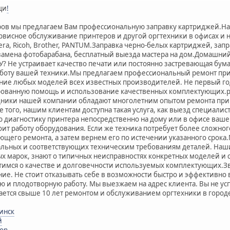
щи
!
в мы предлагаем Вам профессиональную заправку картриджей.Наша
ервисное обслуживание принтеров и другой оргтехники в офисах и н
ocera, Ricoh, Brother, PANTUM.Заправка черно-белых картриджей, за
замена фотобарабана, бесплатный выезда мастера на дом.Домашний 
? Не устраивает качество печати или постоянно застревающая бум
аботу вашей техники.Мы предлагаем профессиональный ремонт пр
ие любых моделей всех известных производителей. Не первый год
рованную помощь и использование качественных комплектующих
ики нашей компании обладают многолетним опытом ремонта прин
 того, нашим клиентам доступна такая услуга, как выезд специали
 диагностику принтера непосредственно на дому или в офисе ваш
оит работу оборудования. Если же техника потребует более сложн
ющего ремонта, а затем вернем его по истечении указанного срока
льных и соответствующих техническим требованиям деталей. Наши
 марок, знают о типичных неисправностях конкретных моделей и 
тимся о качестве и долговечности используемых комплектующих.З
яние. Не стоит отказывать себе в возможности быстро и эффективно
 и плодотворную работу. Мы выезжаем на адрес клиента. Вы не успе
ается свыше 10 лет ремонтом и обслуживанием оргтехники в горо
инск
й