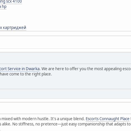
ng scx 4100
 hp
ых картриджей
cort Service in Dwarka
. We are here to offer you the most appealing escor
have come to the right place.
 mixed with modern hustle. It's a unique blend.
Escorts Connaught Place
s alike. No stiffness, no pretence—just easy companionship that adapts to
.