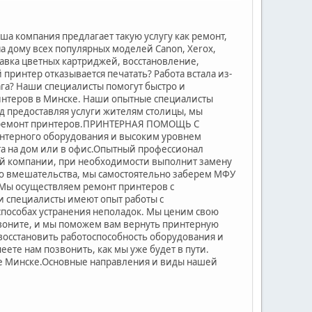
 компания предлагает такую услугу как ремонт,
а дому всех популярных моделей Canon, Xerox,
правка цветных картриджей, восстановление,
принтер отказывается печатать? Работа встала из-
ага? Наши специалисты помогут быстро и
интеров в Минске. Наши опытные специалисты
 предоставляя услуги жителям столицы, мы
.ремонт принтеров.ПРИНТЕРНАЯ ПОМОЩЬ С
терного оборудования и высоким уровнем
ста на дом или в офис.Опытный профессионал
ей компании, при необходимости выполнит замену
ого вмешательства, мы самостоятельно заберем МФУ
.Мы осуществляем ремонт принтеров с
 специалисты имеют опыт работы с
способах устранения неполадок. Мы ценим свою
воните, и мы поможем вам вернуть принтерную
 восстановить работоспособность оборудования и
ете нам позвонить, как мы уже будет в пути.
де Минске.Основные направления и виды нашей