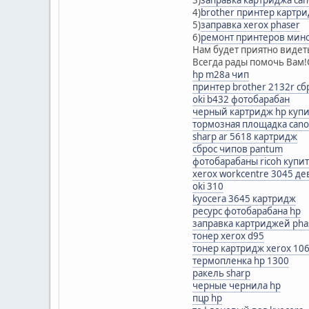
3)
заправка картриджа ca
4)
brother принтер картр
5)
заправка xerox phaser
6)
ремонт принтеров мин
Нам будет приятно видеть
Всегда рады помочь Ва
hp m28a чип
принтер brother 2132r сб
oki b432 фотобарабан
черный картридж hp купи
тормозная площадка cano
sharp ar 5618 картридж
сброс чипов pantum
фотобарабаны ricoh купи
xerox workcentre 3045 д
oki 310
kyocera 3645 картридж
ресурс фотобарабана hp
заправка картриджей pha
тонер xerox d95
тонер картридж xerox 10
термопленка hp 1300
ракель sharp
черные чернила hp
пцр hp