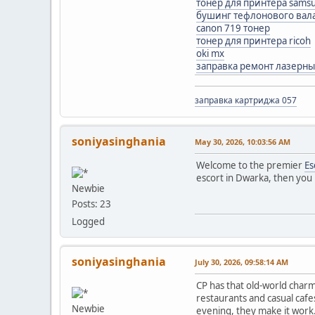
тонер для принтера samsu
бушинг тефлонового вала
canon 719 тонер
тонер для принтера ricoh
oki mx
заправка ремонт лазерн
заправка картриджа 057
soniyasinghania
May 30, 2026, 10:03:56 AM
Welcome to the premier
Es
escort in Dwarka, then you 
Newbie
Posts: 23
Logged
soniyasinghania
July 30, 2026, 09:58:14 AM
CP has that old-world charm
restaurants and casual cafe
Newbie
evening, they make it work