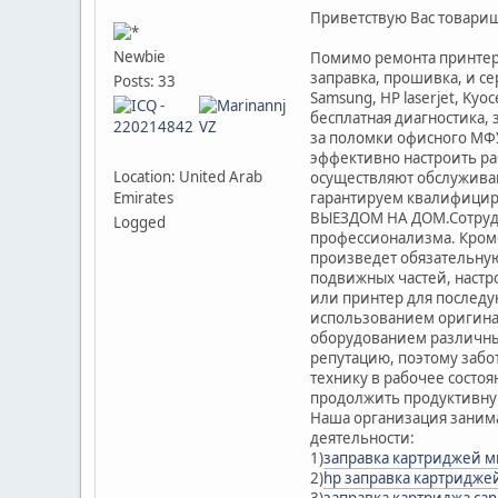
Приветствую Вас товари
Newbie
Помимо ремонта принтеро
заправка, прошивка, и с
Posts: 33
Samsung, HP laserjet, Ky
бесплатная диагностика, 
за поломки офисного МФУ
эффективно настроить р
Location: United Arab
осуществляют обслуживан
Emirates
гарантируем квалифици
ВЫЕЗДОМ НА ДОМ.Сотрудн
Logged
профессионализма. Кроме
произведет обязательную
подвижных частей, настр
или принтер для последу
использованием оригина
оборудованием различных
репутацию, поэтому забо
технику в рабочее состо
продолжить продуктивную
Наша организация заним
деятельности:
1)
заправка картриджей м
2)
hp заправка картридже