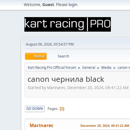
Welcome,
Guest
. Please
login
.
August 06, 2026, 05:54:57 PM
Home
Search
Kart Racing Pro Official Forum
General
Media
canon 
►
►
►
canon чернила black
Started by Marinarec, December 20, 2024, 09:41:22 AM
Pages
GO DOWN
1
Marinarec
December 20, 2024, 09:41:22 AM