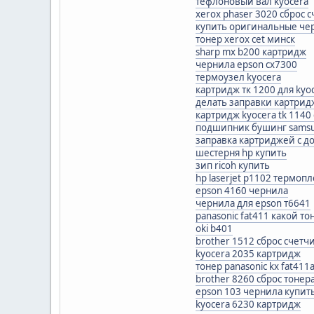
тефлоновый вал kyocera
xerox phaser 3020 сброс 
купить оригинальные чер
тонер xerox cet минск
sharp mx b200 картридж
чернила epson cx7300
термоузел kyocera
картридж тк 1200 для kyo
делать заправки картрид
картридж kyocera tk 114
подшипник бушинг sams
заправка картриджей с д
шестерня hp купить
зип ricoh купить
hp laserjet p1102 термоп
epson 4160 чернила
чернила для epson т6641
panasonic fat411 какой то
oki b401
brother 1512 сброс счетч
kyocera 2035 картридж
тонер panasonic kx fat411
brother 8260 сброс тонер
epson 103 чернила купит
kyocera 6230 картридж