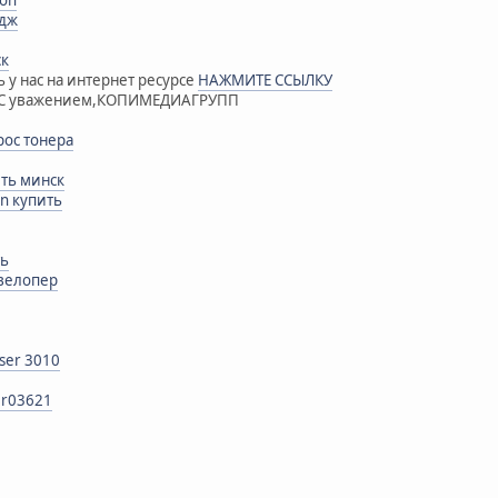
non
идж
ск
 у нас на интернет ресурсе
НАЖМИТЕ ССЫЛКУ
м!С уважением,КОПИМЕДИАГРУПП
рос тонера
ть минск
n купить
ть
евелопер
ser 3010
6r03621