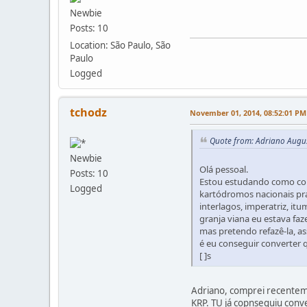
Newbie
Posts: 10
Location: São Paulo, São
Paulo
Logged
tchodz
November 01, 2014, 08:52:01 PM
Quote from: Adriano August
Newbie
Olá pessoal.
Posts: 10
Estou estudando como conv
Logged
kartódromos nacionais pra
interlagos, imperatriz, it
granja viana eu estava f
mas pretendo refazê-la, as
é eu conseguir converter 
[ ]s
Adriano, comprei recenteme
KRP. TU já copnseguiu conv