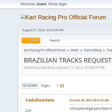
Welcome,
Guest
. Please
login
.
August 07, 2026, 04:32:06 PM
Home
Search
Kart Racing Pro Official Forum
Mods
Track Editing
Tra
►
►
►
BRAZILIAN TRACKS REQUEST!
Started by Dan Buck, January 17, 2012, 05:40:29 PM
1
Pages
GO DOWN
2
CaduEscarlate
October 04, 2013, 05:47:52 AM
Uma pista legal para fazer