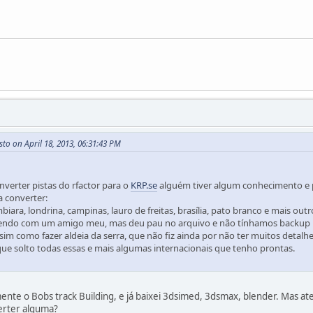
o on April 18, 2013, 06:31:43 PM
erter pistas do rfactor para o
KRP.se
alguém tiver algum conhecimento e p
 converter:
umbiara, londrina, campinas, lauro de freitas, brasília, pato branco e mais 
azendo com um amigo meu, mas deu pau no arquivo e não tínhamos backu
sim como fazer aldeia da serra, que não fiz ainda por não ter muitos detalhe
que solto todas essas e mais algumas internacionais que tenho prontas.
nte o Bobs track Building, e já baixei 3dsimed, 3dsmax, blender. Mas a
erter alguma?