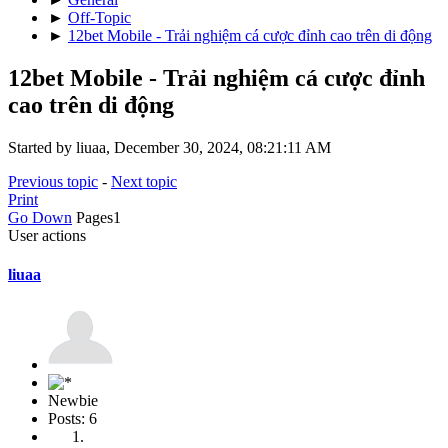
►
Off-Topic
►
12bet Mobile - Trải nghiệm cá cược đỉnh cao trên di động
12bet Mobile - Trải nghiệm cá cược đỉnh
cao trên di động
Started by liuaa, December 30, 2024, 08:21:11 AM
Previous topic
-
Next topic
Print
Go Down
Pages
1
User actions
liuaa
Newbie
Posts: 6