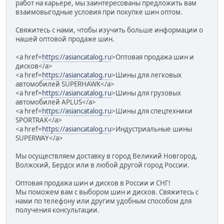
работ на карьере, мы заинтересованы предложить вам
взаимовыгодные условия при покупке шин оптом.
Свяжитесь с нами, чтобы изучить больше информации о
нашей оптовой продаже шин.
<a href=
https://asiancatalog.ru
>Оптовая продажа шин и
дисков</a>
<a href=
https://asiancatalog.ru
>Шины для легковых
автомобилей SUPERHAWK</a>
<a href=
https://asiancatalog.ru
>Шины для грузовых
автомобилей APLUS</a>
<a href=
https://asiancatalog.ru
>Шины для спецтехники
SPORTRAK</a>
<a href=
https://asiancatalog.ru
>Индустриальные шины
SUPERWAY</a>
Мы осуществляем доставку в город Великий Новгород,
Волжский, Бердск или в любой другой город России.
Оптовая продажа шин и дисков в России и СНГ!
Мы поможем вам с выбором шин и дисков. Свяжитесь с
нами по телефону или другим удобным способом для
получения консультации.