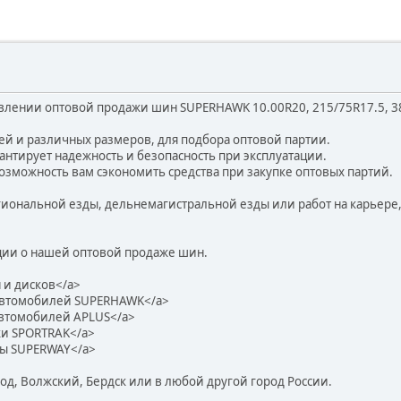
влении оптовой продажи шин SUPERHAWK 10.00R20, 215/75R17.5, 38
й и различных размеров, для подбора оптовой партии.
рантирует надежность и безопасность при эксплуатации.
озможность вам сэкономить средства при закупке оптовых партий.
региональной езды, дельнемагистральной езды или работ на карьер
ции о нашей оптовой продаже шин.
 и дисков</a>
автомобилей SUPERHAWK</a>
втомобилей APLUS</a>
и SPORTRAK</a>
ы SUPERWAY</a>
д, Волжский, Бердск или в любой другой город России.