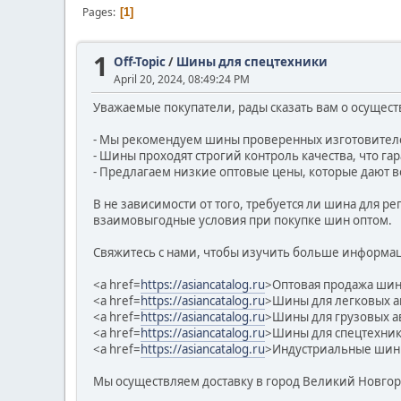
Pages
1
1
Off-Topic
/
Шины для спецтехники
April 20, 2024, 08:49:24 PM
Уважаемые покупатели, рады сказать вам о осущест
- Мы рекомендуем шины проверенных изготовителе
- Шины проходят строгий контроль качества, что га
- Предлагаем низкие оптовые цены, которые дают в
В не зависимости от того, требуется ли шина для 
взаимовыгодные условия при покупке шин оптом.
Свяжитесь с нами, чтобы изучить больше информа
<a href=
https://asiancatalog.ru
>Оптовая продажа шин
<a href=
https://asiancatalog.ru
>Шины для легковых 
<a href=
https://asiancatalog.ru
>Шины для грузовых а
<a href=
https://asiancatalog.ru
>Шины для спецтехник
<a href=
https://asiancatalog.ru
>Индустриальные шин
Мы осуществляем доставку в город Великий Новгоро