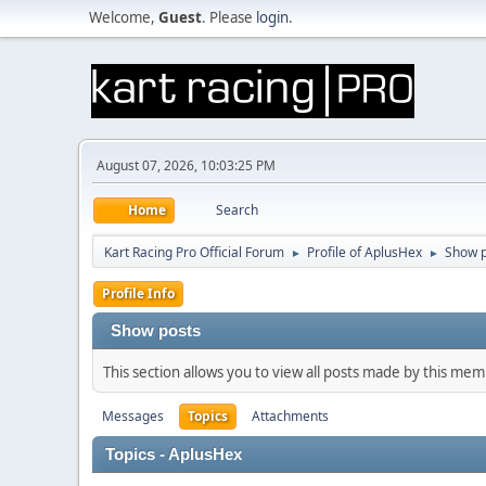
Welcome,
Guest
. Please
login
.
August 07, 2026, 10:03:25 PM
Home
Search
Kart Racing Pro Official Forum
Profile of AplusHex
Show p
►
►
Profile Info
Show posts
This section allows you to view all posts made by this me
Messages
Topics
Attachments
Topics - AplusHex